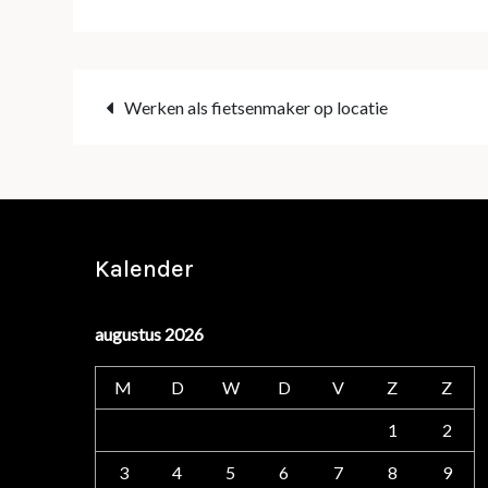
Bericht
Werken als fietsenmaker op locatie
navigatie
Kalender
augustus 2026
M
D
W
D
V
Z
Z
1
2
3
4
5
6
7
8
9