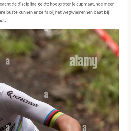
eacht de discipline geldt: hoe groter je cupmaat, hoe meer
re buste kunnen er zelfs bij het wegwielrennen baat bij
ct.